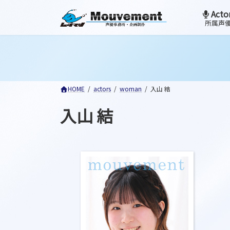
コ
ナ
Acto
ン
ビ
所属声
テ
ゲ
ン
ー
ツ
シ
へ
ョ
ス
ン
HOME
actors
woman
入山 結
キ
に
ッ
移
入山 結
プ
動