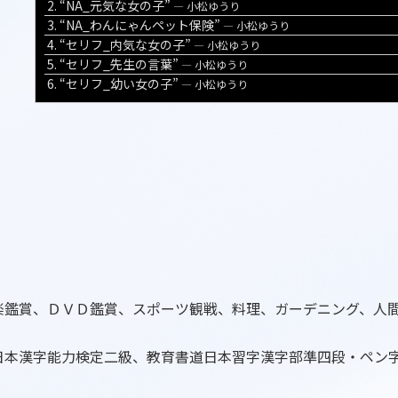
2.
“NA_元気な女の子”
— 小松ゆうり
ー
3.
“NA_わんにゃんペット保険”
— 小松ゆうり
ヤ
4.
“セリフ_内気な女の子”
— 小松ゆうり
ー
5.
“セリフ_先生の言葉”
— 小松ゆうり
6.
“セリフ_幼い女の子”
— 小松ゆうり
楽鑑賞、ＤＶＤ鑑賞、スポーツ観戦、料理、ガーデニング、人
日本漢字能力検定二級、教育書道日本習字漢字部準四段・ペン