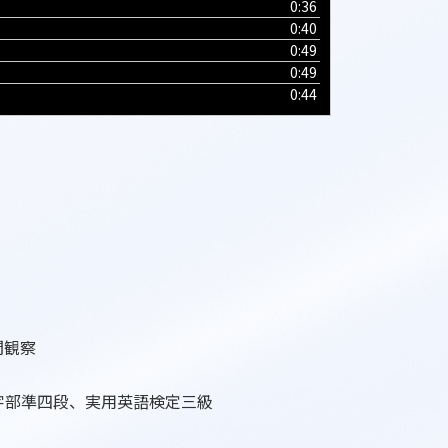
0:36
ム
0:40
調
0:49
節
0:49
に
0:44
は
上
下
矢
印
キ
ー
を
使
っ
て
く
間観察
だ
さ
い
字部準四段、実用英語検定三級
。