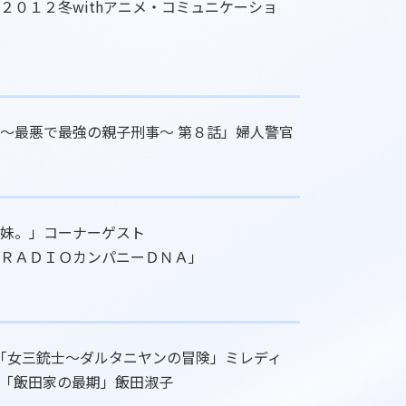
２０１２冬withアニメ・コミュニケーショ
～最悪で最強の親子刑事～ 第８話」婦人警官
妹。」コーナーゲスト
ＲＡＤＩＯカンパニーＤＮＡ」
13「女三銃士～ダルタニヤンの冒険」ミレディ
「飯田家の最期」飯田淑子