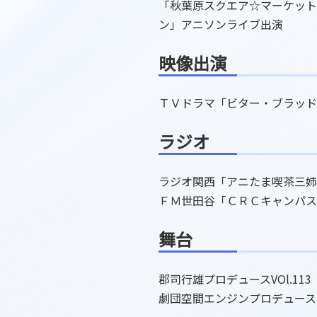
「秋葉原スクエア☆マーケット
ン」アニソンライブ出演
映像出演
ＴＶドラマ「ビター・ブラッド
ラジオ
ラジオ関西「アニたま喫茶三姉
ＦＭ世田谷「ＣＲＣキャンパス
舞台
郡司行雄プロデュースVOl.1
劇団空間エンジンプロデュース