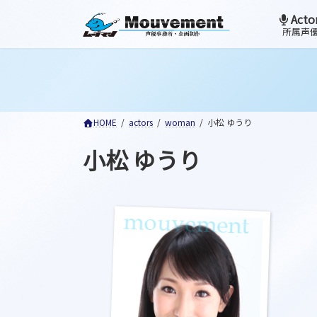
コ
ナ
Acto
ン
ビ
所属声
テ
ゲ
ン
ー
ツ
シ
へ
ョ
ス
ン
HOME
actors
woman
小松 ゆうり
キ
に
ッ
移
小松 ゆうり
プ
動