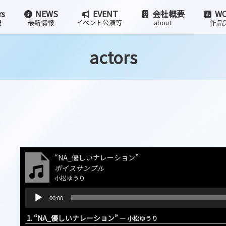
rs
NEWS
EVENT
会社概要
WO
優
最新情報
イベント公演等
about
作品
actors
“NA_優しいナレーション”
ボイスサンプル
小松ゆうり
音
00:00
声
プ
1.
“NA_優しいナレーション”
— 小松ゆうり
レ