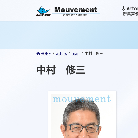
コ
ナ
Acto
ン
ビ
所属声
テ
ゲ
ン
ー
ツ
シ
へ
ョ
ス
ン
HOME
actors
man
中村 修三
キ
に
ッ
移
中村 修三
プ
動