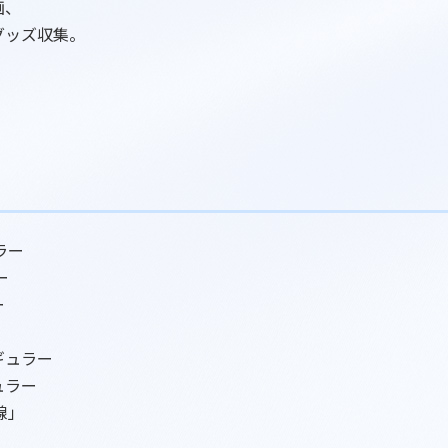
画、
グッズ収集。
ラー
ー
ー
ギュラー
ュラー
線」