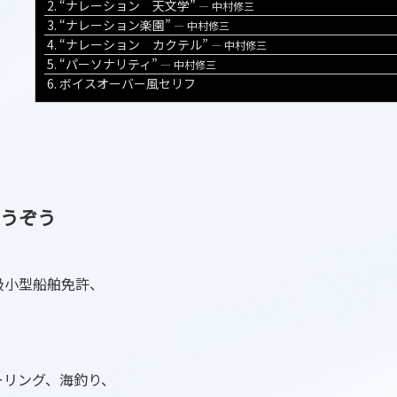
2.
“ナレーション 天文学”
— 中村修三
ー
3.
“ナレーション楽園”
— 中村修三
ヤ
4.
“ナレーション カクテル”
— 中村修三
ー
5.
“パーソナリティ”
— 中村修三
6.
ボイスオーバー風セリフ
ゅうぞう
級小型船舶免許、
ーリング、海釣り、