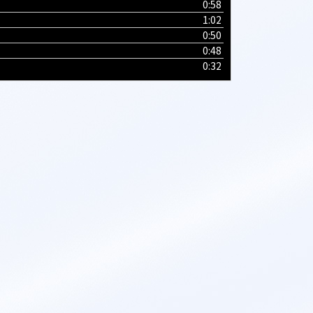
0:58
ム
1:02
調
0:50
節
0:48
に
0:32
は
上
下
矢
印
キ
ー
を
使
っ
て
く
だ
さ
い
。