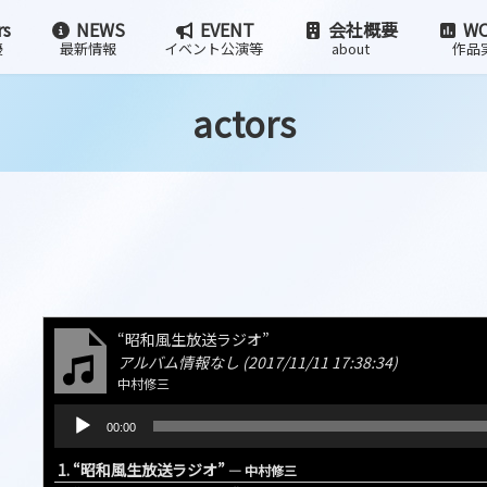
rs
NEWS
EVENT
会社概要
WO
優
最新情報
イベント公演等
about
作品
actors
“昭和風生放送ラジオ”
アルバム情報なし (2017/11/11 17:38:34)
中村修三
音
00:00
声
プ
1.
“昭和風生放送ラジオ”
— 中村修三
レ