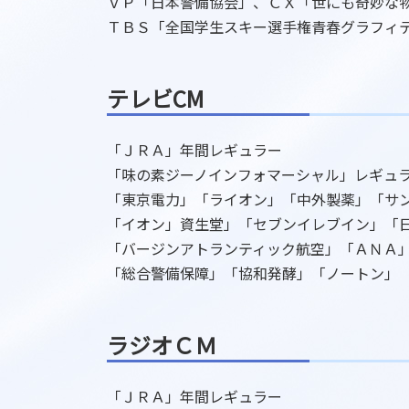
ＶＰ「日本警備協会」、ＣＸ「世にも奇妙
ＴＢＳ「全国学生スキー選手権青春グラフィ
テレビCM
「ＪＲＡ」年間レギュラー
「味の素ジーノインフォマーシャル」レギュ
「東京電力」「ライオン」「中外製薬」「サ
「イオン」資生堂」「セブンイレブイン」「
「バージンアトランティック航空」「ＡＮＡ
「総合警備保障」「協和発酵」「ノートン」
ラジオＣＭ
「ＪＲＡ」年間レギュラー