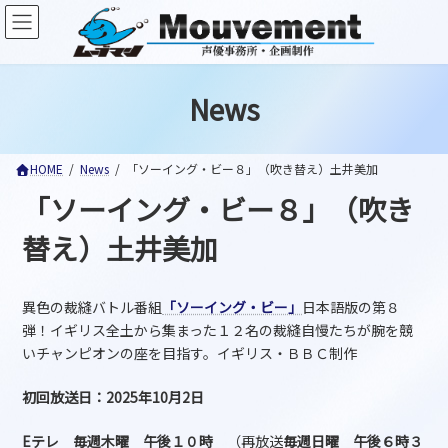
コ
ナ
ン
ビ
テ
ゲ
ン
ー
ツ
シ
News
へ
ョ
ス
ン
キ
に
ッ
移
HOME
News
「ソーイング・ビー８」（吹き替え）土井美加
プ
動
「ソーイング・ビー８」（吹き
替え）土井美加
異色の裁縫バトル番組
「ソーイング・ビー」
日本語版の第８
弾！イギリス全土から集まった１２名の裁縫自慢たちが腕を競
いチャンピオンの座を目指す。イギリス・ＢＢＣ制作
初回放送日：2025年10月2日
Eテレ 毎週木曜 午後１０時
（再放送
毎週日曜 午後６時３