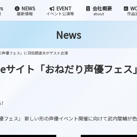
rs
NEWS
EVENT
会社概要
WO
優
最新情報
イベント公演等
about
作品
News
ねだり声優フェス」に羽佐間道夫がゲスト出演
ubeサイト「おねだり声優フェ
!
優フェス」 新しい形の声優イベント開催に向けて武内駿輔が