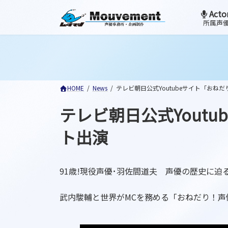
コ
ナ
Acto
ン
ビ
所属声
テ
ゲ
ン
ー
ツ
シ
へ
ョ
ス
ン
HOME
News
テレビ朝日公式Youtubeサイト「お
キ
に
ッ
移
テレビ朝日公式Yout
プ
動
ト出演
91歳!現役声優･羽佐間道夫 声優の歴史に迫る
武内駿輔と世界がMCを務める「おねだり！声