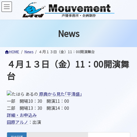
コ
ナ
ン
ビ
テ
ゲ
ン
ー
ツ
シ
News
へ
ョ
ス
ン
キ
に
ッ
移
HOME
News
４月１３日（金）11：00開演舞台
プ
動
４月１３日（金）11：00開演舞
台
原典から見た｢平清盛｣
一部 開場10：30 開演11：00
二部 開場13：30 開演14：00
詳細・お申込み
田原アルノ
：出演
前の記事