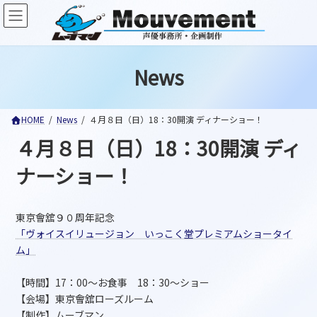
コ
ナ
ン
ビ
テ
ゲ
ン
ー
ツ
シ
News
へ
ョ
ス
ン
キ
に
ッ
移
HOME
News
４月８日（日）18：30開演 ディナーショー！
プ
動
４月８日（日）18：30開演 ディ
ナーショー！
東京會舘９０周年記念
「ヴォイスイリュージョン いっこく堂プレミアムショータイ
ム」
【時間】17：00～お食事 18：30～ショー
【会場】東京會舘ローズルーム
【制作】ムーブマン