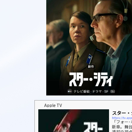
Apple TV
スター・シ
「フォー･
新章。舞
連邦の視