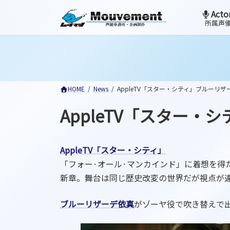
コ
ナ
Acto
ン
ビ
所属声
テ
ゲ
ン
ー
ツ
シ
へ
ョ
ス
ン
HOME
News
AppleTV「スター・シティ」ブルーリザ
キ
に
ッ
移
AppleTV「スター
プ
動
AppleTV「スター・シティ」
「フォー·オール·マンカインド」に着想を得
新章。舞台は同じ歴史改変の世界だが視点が
ブルーリザーデ依真
がゾーヤ役で吹き替えで