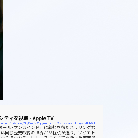
ティを視聴 - Apple TV
https://tv.apple.com/jp/show/スターシティ/umc.cmc.2l8p785osmtmiyk64bh6tfde1
オール･マンカインド」に着想を得たスリリングな
台は同じ歴史改変の世界だが視点が違う。ソビエト
点から描かれる。月レースにすべてを懸けた宇宙飛