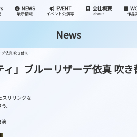
rs
NEWS
EVENT
会社概要
WO
優
最新情報
イベント公演等
about
作品
News
ーデ依真 吹き替え
・シティ」ブルーリザーデ依真 吹き
たスリリングな
違う。
出演