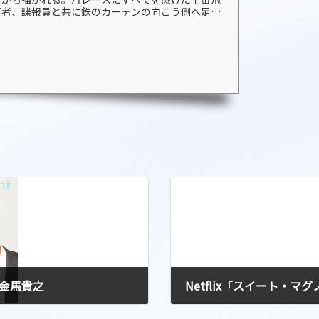
術者、諜報員と共に鉄のカーテンの向こう側へ足を
よう。
 金馬貴之
Netflix「スイート・
2026-06-11