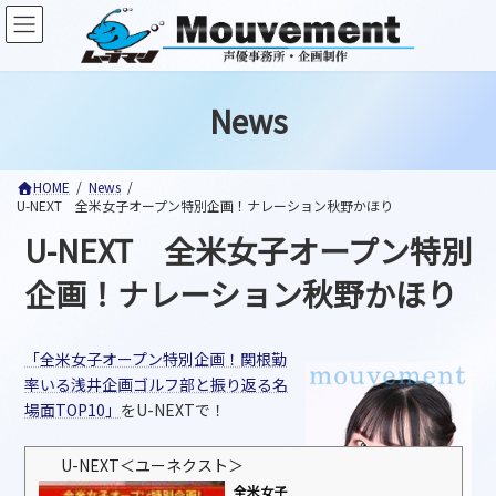
コ
ナ
ン
ビ
テ
ゲ
ン
ー
ツ
シ
News
へ
ョ
ス
ン
キ
に
ッ
移
HOME
News
U-NEXT 全米女子オープン特別企画！ナレーション秋野かほり
プ
動
U-NEXT 全米女子オープン特別
企画！ナレーション秋野かほり
「全米女子オープン特別企画！関根勤
率いる浅井企画ゴルフ部と振り返る名
場面TOP10」
をU-NEXTで！
U-NEXT＜ユーネクスト＞
全米女子