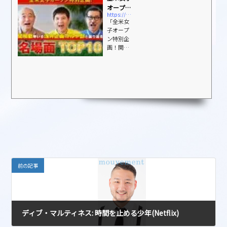
オープン
https://video-share.unext.jp/video/title/SID0304316?utm_source=copy&#038;utm_medium=social&#038;utm_campaign=nonad-sns&#038;rid=PM055950809
特別企
「全米女
画！関根
子オープ
勤率いる
ン特別企
浅井企画
画！関根
ゴルフ部
勤率いる
浅井企画
と振り返
ゴルフ部
る名場面
と振り返
TOP10(...
る名場面T
OP10」を
今すぐ視
聴できま
す。DVD
をレンタ
ルせずに
高画質な
動画をお
前の記事
楽しみい
ただけま
す。
ディブ・マルティネス: 時間を止める少年(Netflix)