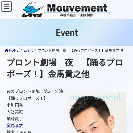
コ
ナ
ン
ビ
テ
ゲ
ン
ー
ツ
シ
Event
へ
ョ
ス
ン
キ
に
ッ
移
HOME
Event
プロント劇場 夜 【踊るプロポーズ！】金馬貴之他
プ
動
プロント劇場 夜 【踊るプロ
ポーズ！】金馬貴之他
夜のプロント劇場 第3回公演
【踊るプロポーズ！】
市川円香
大谷美紅
加藤夏子
金馬貴之
鈴木じゅんち