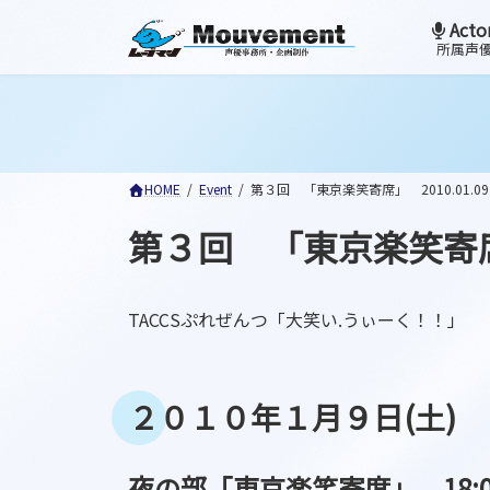
コ
ナ
Acto
ン
ビ
所属声
テ
ゲ
ン
ー
ツ
シ
へ
ョ
ス
ン
HOME
Event
第３回 「東京楽笑寄席」 2010.01.09
キ
に
ッ
移
第３回 「東京楽笑寄席」 
プ
動
TACCSぷれぜんつ「大笑い.うぃーく！！」
２０１０年１月９日(土)
夜の部「東京楽笑寄席」
18: