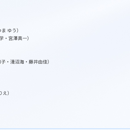
ま ゆう）
川学・宮澤真一）
知子・淺沼海・藤井由佳）
りえ）