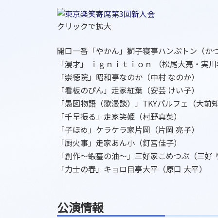
クリックで拡大
開口一番「やかん」獅子寝亭ハンぷトン（かつ
「漫才」 ｉｇｎｉｔｉｏｎ （松尾大亮・実
「崇徳院」昭和亭なのか（中村 なのか）
「看板のぴん」走家紅葉（安芸 けい子）
「愚図物語（歌漫談）」TKYパルフェ（大前
「千早振る」走家笑姫（村野真菜）
「子ほめ」ケラケラ家片岡（片岡 亮子）
「厨火事」走家あん小（釘宮佳子）
「創作～蝦蟇の油～」三好家こめつぶ（三好 
「力士の春」キョロ目亭大平（原口 大平）
公演情報