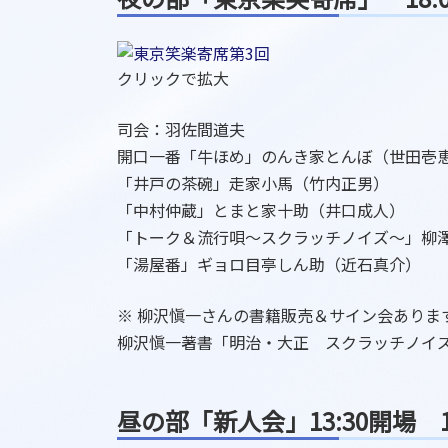
クリックで拡大
司会：羽佐間道夫
開口一番「牛ほめ」のんき家とんぼ（世田壱
「井戸の茶碗」走家小馬（竹内正男）
「中村仲蔵」とまと家十助（井口成人）
「トーク＆流行唄～スクラッチノイズ～」柳
「湯屋番」ギョロ目亭しん助（近石真介）
※ 柳沢愼一さんの書籍販売＆サイン会あります!
柳沢愼一著書「明治・大正 スクラッチノイ
昼の部「新人会」
13:30開場 