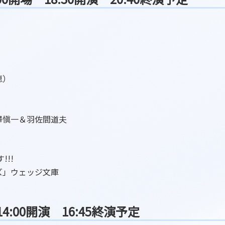
恵）
澤愼一＆羽佐間道夫
!!
ズ」ウェッジ文庫
14:00開演 16:45終演予定