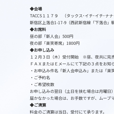
◆会場
TACCS１１７９ （タックス･イチ･イチ･ナ
新宿区上落合1-17-9（西武新宿線「下落合
◆お席料
昼の部「新人会」500円
夜の部「楽笑寄席」1800円
◆お申し込み
１２月３日（木）受付開始 ※昼、夜共に完売
ＦＡＸまたはＥメールにて下記の３点をお知
・お申込み件名「新人会申込み」または「楽
・ご予約名
・ご希望枚数
お申し込みの翌日（土日を挟む場合は月曜日
届かなかった場合は、お手数ですが、ムーブ
◆ご清算
料金のご清算は当日、受付にて承ります。