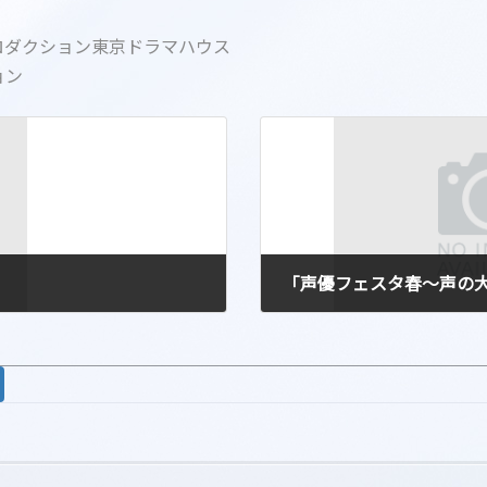
ロダクション東京ドラマハウス
ョン
「声優フェスタ春～声の大響宴
2010-03-20