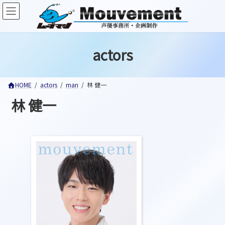
コ
ナ
ン
ビ
テ
ゲ
ン
ー
ツ
シ
actors
へ
ョ
ス
ン
キ
に
ッ
移
HOME
actors
man
林 健一
プ
動
林 健一