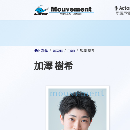
コ
ナ
Acto
ン
ビ
所属声
テ
ゲ
ン
ー
ツ
シ
へ
ョ
ス
ン
HOME
actors
man
加澤 樹希
キ
に
ッ
移
加澤 樹希
プ
動